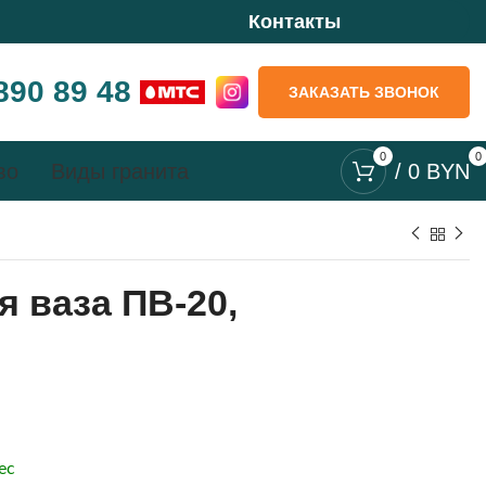
Контакты
890 89 48
ЗАКАЗАТЬ ЗВОНОК
0
0
во
Виды гранита
/
0
BYN
 ваза ПВ-20,
ес