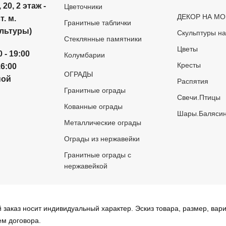
20, 2 этаж -
Цветочники
ДЕКОР НА МО
. м.
Гранитные таблички
ультуры)
Скульптуры на
Стеклянные памятники
Цветы
0 -
19:00
Колумбарии
Кресты
16:00
ОГРАДЫ
ной
Распятия
Гранитные ограды
Свечи.Птицы
Кованные ограды
Шары.Баляси
Металлические ограды
Ограды из нержавейки
Гранитные ограды с
нержавейкой
заказ носит индивидуальный характер. Эскиз товара, размер, вар
ем договора.