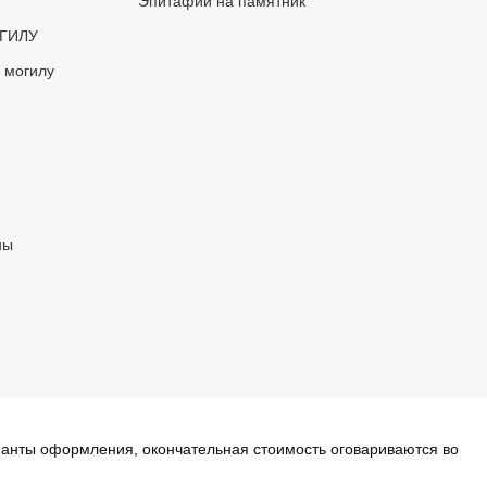
Эпитафии на памятник
ГИЛУ
 могилу
ны
ианты оформления, окончательная стоимость оговариваются во