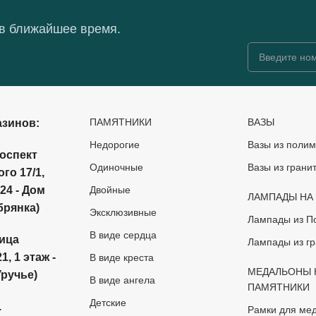
 в ближайшее время.
ПАМЯТНИКИ
ВАЗЫ
азинов:
Недорогие
Вазы из полим
роспект
Одиночные
Вазы из грани
го 17/1,
24 - Дом
Двойные
ЛАМПАДЫ НА
брянка)
Эксклюзивные
Лампады из П
В виде сердца
лица
Лампады из гр
, 1 этаж -
В виде креста
МЕДАЛЬОНЫ 
Уручье)
В виде ангела
ПАМЯТНИКИ
Детские
.
Рамки для ме