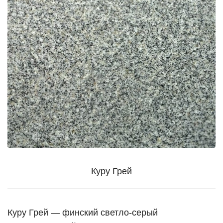
Куру Грей
Куру Грей — финский светло-серый