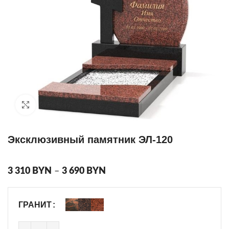
Click to enlarge
Эксклюзивный памятник ЭЛ-120
Диапазон
3 310
BYN
–
3 690
BYN
цен:
3
310 BYN
ГРАНИТ
–
3