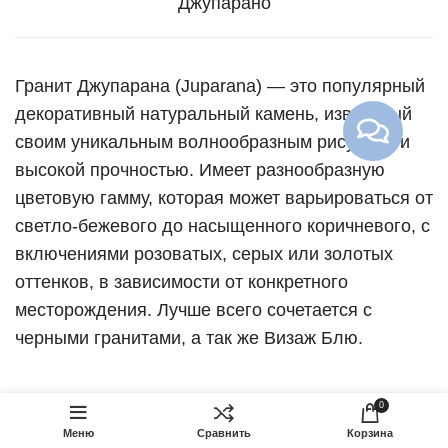
Джупарано
Гранит Джупарана (Juparana) — это популярный
декоративный натуральный камень, известный
своим уникальным волнообразным рисунком и
высокой прочностью. Имеет разнообразную
цветовую гамму, которая может варьироваться от
светло-бежевого до насыщенного коричневого, с
включениями розоватых, серых или золотых
оттенков, в зависимости от конкретного
месторождения. Лучше всего сочетается с
черными гранитами, а так же Визаж Блю.
3
Эксклюзивный
КУПИТЬ
памятник
310
BYN
SELECT
0
В 1
ЭЛ-120
OPTIONS
–
3
КЛИК
Меню
Сравнить
Корзина